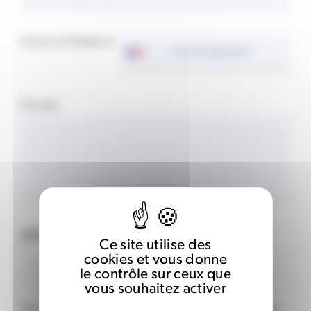
Numéro de téléphone
Votre
numéro
de
téléphone
Message
CAPTCHA
Ce site utilise des
cookies et vous donne
le contrôle sur ceux que
vous souhaitez activer
Cette question permet de vérifier si vous êtes ou non