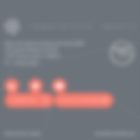
Maison de la Recherche & de la Valorisation (MRV)
118 route de Narbonne CS 24246
31432 Toulouse cedex 4 - FRANCE
Tél: +33562255060
Contactez-nous
S'inscrire à la newsletter
Toulouse Tech Transfer
Actualités et événements