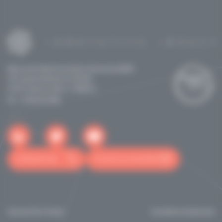
Maison de la Recherche & de la Valorisation (MRV)
118 route de Narbonne CS 24246
31432 Toulouse cedex 4 - FRANCE
Tél: +33562255060
Contactez-nous
S'inscrire à la newsletter
Toulouse Tech Transfer
Actualités et événements