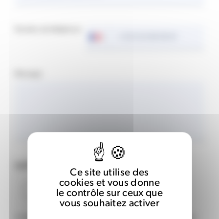
Numéro de téléphone
Votre
numéro
de
téléphone
Message
CAPTCHA
Ce site utilise des
cookies et vous donne
le contrôle sur ceux que
vous souhaitez activer
Cette question permet de vérifier si vous êtes ou non