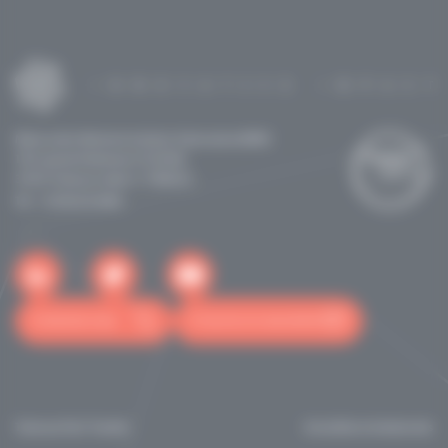
Maison de la Recherche & de la Valorisation (MRV)
118 route de Narbonne CS 24246
31432 Toulouse cedex 4 - FRANCE
Tél: +33562255060
Contactez-nous
S'inscrire à la newsletter
Toulouse Tech Transfer
Actualités et événements