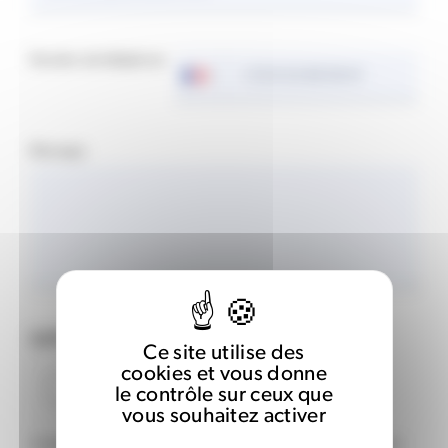
Numéro de téléphone
Votre
numéro
de
téléphone
Message
CAPTCHA
Ce site utilise des
cookies et vous donne
le contrôle sur ceux que
vous souhaitez activer
Cette question permet de vérifier si vous êtes ou non