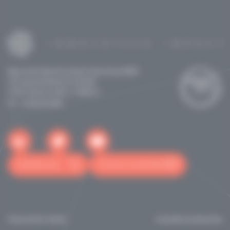
Maison de la Recherche & de la Valorisation (MRV)
118 route de Narbonne CS 24246
31432 Toulouse cedex 4 - FRANCE
Tél: +33562255060
Contactez-nous
S'inscrire à la newsletter
Toulouse Tech Transfer
Actualités et événements