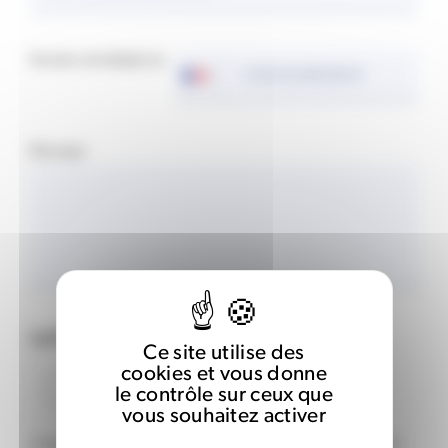
Numéro de téléphone
Votre
numéro
de
téléphone
Message
CAPTCHA
Ce site utilise des
cookies et vous donne
le contrôle sur ceux que
vous souhaitez activer
Cette question permet de vérifier si vous êtes ou non