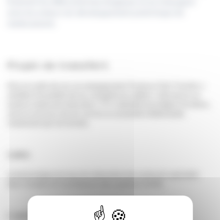
finement les effets pharmacologiques et accompagner
ainsi les acteurs du développement préclinique de
médicaments.
Projet de transfert
Dans le cadre de son accompagnement Toulouse Tech Transfer a
mobilisé l’ensemble de ses compétences métiers. Intervenue sur
toute la chaîne de maturation, TTT a identifié et protégé l’invention,
avec le concours de son service en propriété intellectuelle,
notamment par les brevets.
Labo
La technologie est issue du Laboratoire de recherche spécialisé
dans l’analyse et l’architecture des systèmes (LAAS).
L'entreprise