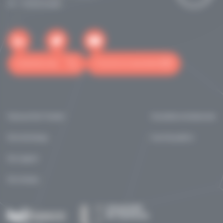
Tél: +33562255060
Contactez-nous
S'inscrire à la newsletter
Toulouse Tech Transfer
Actualités et événements
Our technology
marchés publics
Our support
Our startups